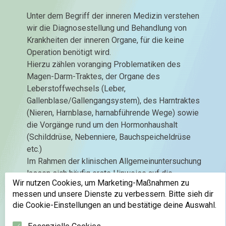
Unter dem Begriff der inneren Medizin verstehen
wir die Diagnosestellung und Behandlung von
Krankheiten der inneren Organe, für die keine
Operation benötigt wird.
Hierzu zählen voranging Problematiken des
Magen-Darm-Traktes, der Organe des
Leberstoffwechsels (Leber,
Gallenblase/Gallengangsystem), des Harntraktes
(Nieren, Harnblase, harnabführende Wege) sowie
die Vorgänge rund um den Hormonhaushalt
(Schilddrüse, Nebenniere, Bauchspeicheldrüse
etc.)
Im Rahmen der klinischen Allgemeinuntersuchung
lassen sich häufig erste Hinweise auf die
Wir nutzen Cookies, um Marketing-Maßnahmen zu
vorliegenden Beschwerden und Probleme finden,
messen und unsere Dienste zu verbessern. Bitte sieh dir
die es jedoch durch weiterführende Diagnostik
die Cookie-Einstellungen an und bestätige deine Auswahl.
aufzuarbeiten und zu analysieren gilt, um einen
speziell zugeschnittenen Therapieplan zu